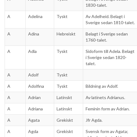
1830-talet.
A
Adelina
Tyskt
Av Adelheid. Belagt i
Sverige sedan 1810-talet.
A
Adina
Hebreiskt
Belagt i Sverige sedan
1760-talet.
A
Adla
Tyskt
Sidoform till Adela. Belagt
i Sverige sedan 1820-
talet.
A
Adolf
Tyskt
A
Adolfina
Tyskt
Bildning av Adolf.
A
Adrian
Latinskt
Av latinets Adrianus.
A
Adriana
Latinskt
Feminin form av Adrian.
A
Agata
Grekiskt
Jfr Agda.
A
Agda
Grekiskt
Svensk form av Agata;