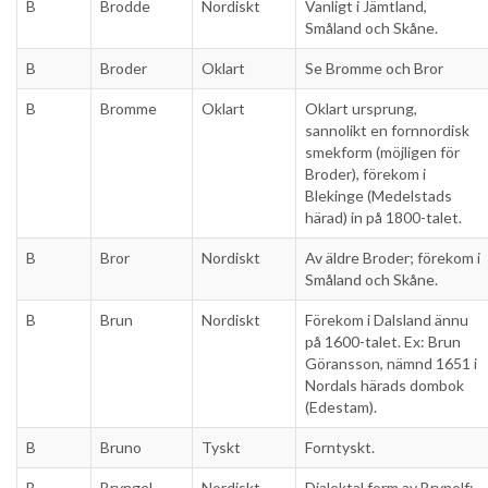
B
Brodde
Nordiskt
Vanligt i Jämtland,
Småland och Skåne.
B
Broder
Oklart
Se Bromme och Bror
B
Bromme
Oklart
Oklart ursprung,
sannolikt en fornnordisk
smekform (möjligen för
Broder), förekom i
Blekinge (Medelstads
härad) in på 1800-talet.
B
Bror
Nordiskt
Av äldre Broder; förekom i
Småland och Skåne.
B
Brun
Nordiskt
Förekom i Dalsland ännu
på 1600-talet. Ex: Brun
Göransson, nämnd 1651 i
Nordals härads dombok
(Edestam).
B
Bruno
Tyskt
Forntyskt.
B
Bryngel
Nordiskt
Dialektal form av Brynolf;