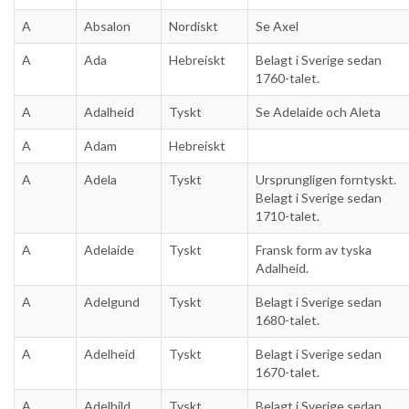
A
Absalon
Nordiskt
Se Axel
A
Ada
Hebreiskt
Belagt i Sverige sedan
1760-talet.
A
Adalheid
Tyskt
Se Adelaide och Aleta
A
Adam
Hebreiskt
A
Adela
Tyskt
Ursprungligen forntyskt.
Belagt i Sverige sedan
1710-talet.
A
Adelaide
Tyskt
Fransk form av tyska
Adalheid.
A
Adelgund
Tyskt
Belagt i Sverige sedan
1680-talet.
A
Adelheid
Tyskt
Belagt i Sverige sedan
1670-talet.
A
Adelhild
Tyskt
Belagt i Sverige sedan