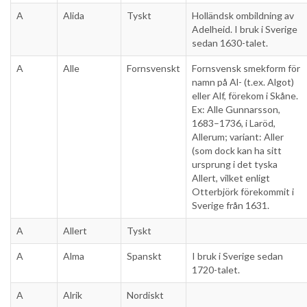
A
Alida
Tyskt
Holländsk ombildning av
Adelheid. I bruk i Sverige
sedan 1630-talet.
A
Alle
Fornsvenskt
Fornsvensk smekform för
namn på Al- (t.ex. Algot)
eller Alf, förekom i Skåne.
Ex: Alle Gunnarsson,
1683–1736, i Laröd,
Allerum; variant: Aller
(som dock kan ha sitt
ursprung i det tyska
Allert, vilket enligt
Otterbjörk förekommit i
Sverige från 1631.
A
Allert
Tyskt
A
Alma
Spanskt
I bruk i Sverige sedan
1720-talet.
A
Alrik
Nordiskt