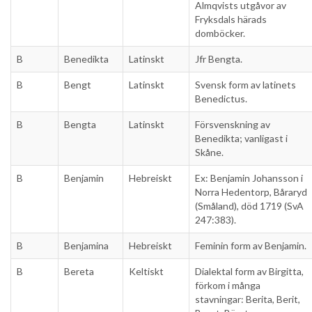
Almqvists utgåvor av
Fryksdals härads
domböcker.
B
Benedikta
Latinskt
Jfr Bengta.
B
Bengt
Latinskt
Svensk form av latinets
Benedictus.
B
Bengta
Latinskt
Försvenskning av
Benedikta; vanligast i
Skåne.
B
Benjamin
Hebreiskt
Ex: Benjamin Johansson i
Norra Hedentorp, Båraryd
(Småland), död 1719 (SvA
247:383).
B
Benjamina
Hebreiskt
Feminin form av Benjamin.
B
Bereta
Keltiskt
Dialektal form av Birgitta,
förkom i många
stavningar: Berita, Berit,