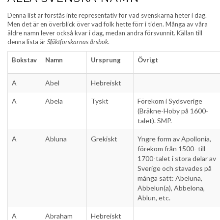
Denna list är förstås inte representativ för vad svenskarna heter i dag.
Men det är en överblick över vad folk hette förr i tiden. Många av våra
äldre namn lever också kvar i dag, medan andra försvunnit. Källan till
denna lista är
S
l
äktforskarnas årsbok
.
Bokstav
Namn
Ursprung
Övrigt
A
Abel
Hebreiskt
A
Abela
Tyskt
Förekom i Sydsverige
(Bräkne-Hoby på 1600-
talet). SMP.
A
Abluna
Grekiskt
Yngre form av Apollonia,
förekom från 1500- till
1700-talet i stora delar av
Sverige och stavades på
många sätt: Abeluna,
Abbelun(a), Abbelona,
Ablun, etc.
A
Abraham
Hebreiskt