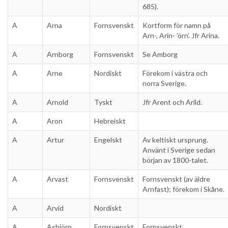
685).
A
Arna
Fornsvenskt
Kortform för namn på
Arn-, Arin- ’örn’. Jfr Arina.
A
Arnborg
Fornsvenskt
Se Amborg
A
Arne
Nordiskt
Förekom i västra och
norra Sverige.
A
Arnold
Tyskt
Jfr Arent och Arild.
A
Aron
Hebreiskt
A
Artur
Engelskt
Av keltiskt ursprung.
Använt i Sverige sedan
början av 1800-talet.
A
Arvast
Fornsvenskt
Fornsvenskt (av äldre
Arnfast); förekom i Skåne.
A
Arvid
Nordiskt
A
Asbjörn
Fornsvenskt
Fornsvenskt.