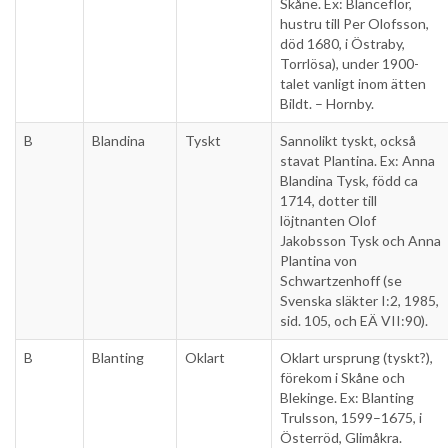
Skåne. Ex: Blanceflor,
hustru till Per Olofsson,
död 1680, i Östraby,
Torrlösa), under 1900-
talet vanligt inom ätten
Bildt. – Hornby.
B
Blandina
Tyskt
Sannolikt tyskt, också
stavat Plantina. Ex: Anna
Blandina Tysk, född ca
1714, dotter till
löjtnanten Olof
Jakobsson Tysk och Anna
Plantina von
Schwartzenhoff (se
Svenska släkter I:2, 1985,
sid. 105, och EÄ VII:90).
B
Blanting
Oklart
Oklart ursprung (tyskt?),
förekom i Skåne och
Blekinge. Ex: Blanting
Trulsson, 1599–1675, i
Österröd, Glimåkra.