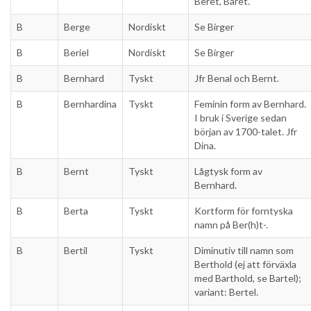
Beret, Bäret.
B
Berge
Nordiskt
Se Birger
B
Beriel
Nordiskt
Se Birger
B
Bernhard
Tyskt
Jfr Benal och Bernt.
B
Bernhardina
Tyskt
Feminin form av Bernhard.
I bruk i Sverige sedan
början av 1700-talet. Jfr
Dina.
B
Bernt
Tyskt
Lågtysk form av
Bernhard.
B
Berta
Tyskt
Kortform för forntyska
namn på Ber(h)t-.
B
Bertil
Tyskt
Diminutiv till namn som
Berthold (ej att förväxla
med Barthold, se Bartel);
variant: Bertel.