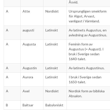
Åsvid.
A
Atte
Nordiskt
Ursprungligen smekform
för Algot, Arvast,
vanligast i Värmland.
A
augusti
Latinskt
Av latinets Augustus, en
avledning av Augustinus.
A
Augusta
Latinskt
Feminin form av
Augustus (= August). I
bruk i Sverige sedan
1640-talet.
A
Augustin
Latinskt
Av latinets Augustinus.
A
Aurora
Latinskt
I bruk i Sverige sedan
1650-talet.
A
Axel
Nordiskt
Nordisk form av bibliska
Absalon.
B
Baltsar
Babyloniskt