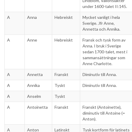
Lindblom, Vallonsläkter
under 1600-talet II:145.
A
Anna
Hebreiskt
Mycket vanligt i hela
Sverige. Jfr Anne,
Annetta och Annika.
A
Anne
Hebreiskt
Fransk och tysk form av
Anna. I bruk i Sverige
sedan 1700-talet, mest i
sammansättningar som
Anne Charlotte.
A
Annetta
Franskt
Diminutiv till Anna.
A
Annika
Tyskt
Diminutiv till Anna.
A
Anselm
Tyskt
A
Antoinetta
Franskt
Franskt (Antoinette),
diminutiv till Antoine (=
Anton).
A
Anton
Latinskt
Tysk kortform för latinets