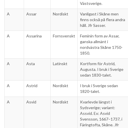
Västsverige.
A
Assar
Nordiskt
Vanligast i Skåne men
finns också på flera andra
håll. Jfr Sasser.
A
Assarina
Fornsvenskt
Feminin form av Assar,
ganska allmänt i
nordvästra Skåne 1750-
1850.
A
Asta
Latinskt
Kortform för Astrid,
Augusta. I bruk i Sverige
sedan 1830-talet.
A
Astrid
Nordiskt
I bruk i Sverige sedan
1820-talet.
A
Asvid
Nordiskt
Kvarlevde längst i
Sydsverige; variant:
Assvid. Ex: Asvid
Svensson, 1667–1737, i
Färingtofta, Skåne. Jfr