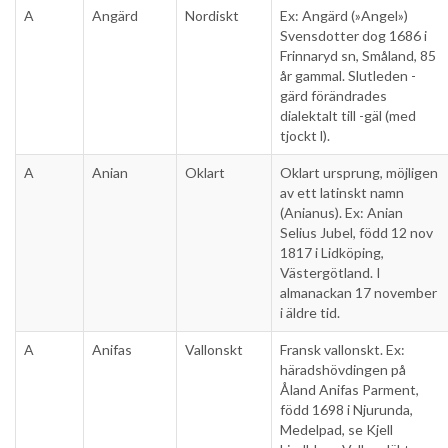
A
Angärd
Nordiskt
Ex: Angärd (»Angel»)
Svensdotter dog 1686 i
Frinnaryd sn, Småland, 85
år gammal. Slutleden -
gärd förändrades
dialektalt till -gäl (med
tjockt l).
A
Anian
Oklart
Oklart ursprung, möjligen
av ett latinskt namn
(Anianus). Ex: Anian
Selius Jubel, född 12 nov
1817 i Lidköping,
Västergötland. I
almanackan 17 november
i äldre tid.
A
Anifas
Vallonskt
Fransk vallonskt. Ex:
häradshövdingen på
Åland Anifas Parment,
född 1698 i Njurunda,
Medelpad, se Kjell