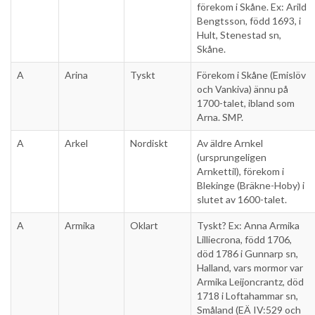
förekom i Skåne. Ex: Arild
Bengtsson, född 1693, i
Hult, Stenestad sn,
Skåne.
A
Arina
Tyskt
Förekom i Skåne (Emislöv
och Vankiva) ännu på
1700-talet, ibland som
Arna. SMP.
A
Arkel
Nordiskt
Av äldre Arnkel
(ursprungeligen
Arnkettil), förekom i
Blekinge (Bräkne-Hoby) i
slutet av 1600-talet.
A
Armika
Oklart
Tyskt? Ex: Anna Armika
Lilliecrona, född 1706,
död 1786 i Gunnarp sn,
Halland, vars mormor var
Armika Leijoncrantz, död
1718 i Loftahammar sn,
Småland (EÄ IV:529 och