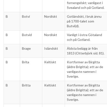
fornengelskt; vanligast i
Svealand och på Gotland.
B
Botvi
Nordiskt
Gotländskt, i bruk ännu
på 1700-talet som
Butvi(d).
B
Botvid
Nordiskt
Vanligt i östra Götaland
och på Gotland.
B
Brage
Isländskt
Äldsta belägg är från
1813 (Otterbjörk sid. 81).
B
Brita
Keltiskt
Kortformer av Birgitta
(äldre Brigitta); ett av de
vanligaste namnen i
Sverige.
B
Britta
Keltiskt
Kortformer av Birgitta
(äldre Brigitta); ett av de
vanligaste namnen i
Sverige.