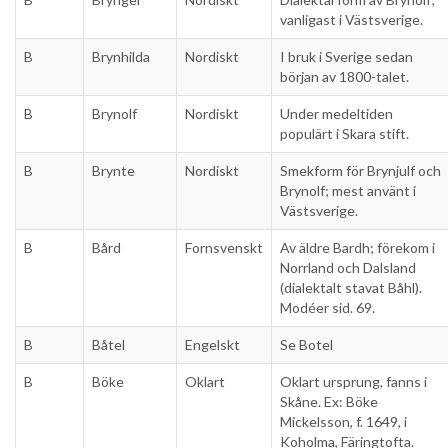
vanligast i Västsverige.
B
Brynhilda
Nordiskt
I bruk i Sverige sedan
början av 1800-talet.
B
Brynolf
Nordiskt
Under medeltiden
populärt i Skara stift.
B
Brynte
Nordiskt
Smekform för Brynjulf och
Brynolf; mest använt i
Västsverige.
B
Bård
Fornsvenskt
Av äldre Bardh; förekom i
Norrland och Dalsland
(dialektalt stavat Båhl).
Modéer sid. 69.
B
Båtel
Engelskt
Se Botel
B
Böke
Oklart
Oklart ursprung, fanns i
Skåne. Ex: Böke
Mickelsson, f. 1649, i
Koholma, Färingtofta.