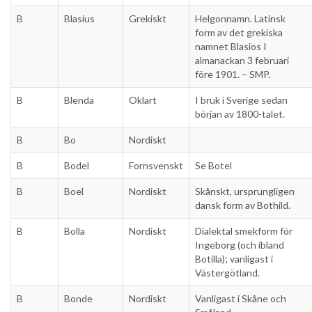
B
Blasius
Grekiskt
Helgonnamn. Latinsk
form av det grekiska
namnet Blasios I
almanackan 3 februari
före 1901. – SMP.
B
Blenda
Oklart
I bruk i Sverige sedan
början av 1800-talet.
B
Bo
Nordiskt
B
Bodel
Fornsvenskt
Se Botel
B
Boel
Nordiskt
Skånskt, ursprungligen
dansk form av Bothild.
B
Bolla
Nordiskt
Dialektal smekform för
Ingeborg (och ibland
Botilla); vanligast i
Västergötland.
B
Bonde
Nordiskt
Vanligast i Skåne och