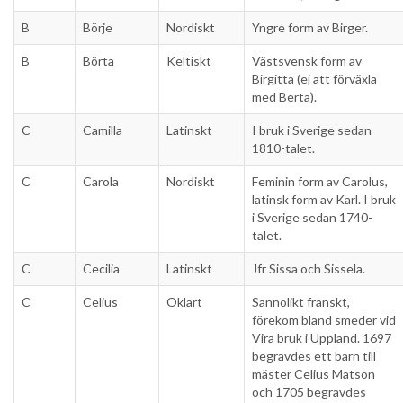
B
Börje
Nordiskt
Yngre form av Birger.
B
Börta
Keltiskt
Västsvensk form av
Birgitta (ej att förväxla
med Berta).
C
Camilla
Latinskt
I bruk i Sverige sedan
1810-talet.
C
Carola
Nordiskt
Feminin form av Carolus,
latinsk form av Karl. I bruk
i Sverige sedan 1740-
talet.
C
Cecilia
Latinskt
Jfr Sissa och Sissela.
C
Celius
Oklart
Sannolikt franskt,
förekom bland smeder vid
Vira bruk i Uppland. 1697
begravdes ett barn till
mäster Celius Matson
och 1705 begravdes