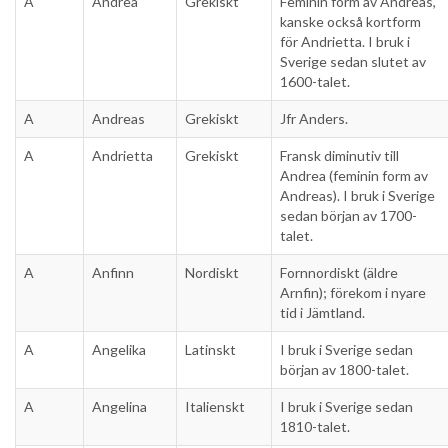
A
Andrea
Grekiskt
Feminin form av Andreas,
kanske också kortform
för Andrietta. I bruk i
Sverige sedan slutet av
1600-talet.
A
Andreas
Grekiskt
Jfr Anders.
A
Andrietta
Grekiskt
Fransk diminutiv till
Andrea (feminin form av
Andreas). I bruk i Sverige
sedan början av 1700-
talet.
A
Anfinn
Nordiskt
Fornnordiskt (äldre
Arnfin); förekom i nyare
tid i Jämtland.
A
Angelika
Latinskt
I bruk i Sverige sedan
början av 1800-talet.
A
Angelina
Italienskt
I bruk i Sverige sedan
1810-talet.