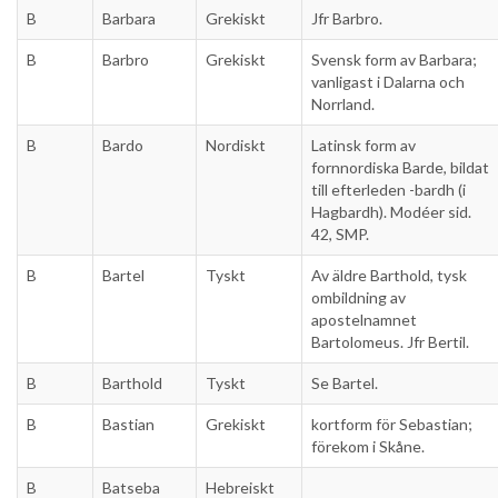
B
Barbara
Grekiskt
Jfr Barbro.
B
Barbro
Grekiskt
Svensk form av Barbara;
vanligast i Dalarna och
Norrland.
B
Bardo
Nordiskt
Latinsk form av
fornnordiska Barde, bildat
till efterleden -bardh (i
Hagbardh). Modéer sid.
42, SMP.
B
Bartel
Tyskt
Av äldre Barthold, tysk
ombildning av
apostelnamnet
Bartolomeus. Jfr Bertil.
B
Barthold
Tyskt
Se Bartel.
B
Bastian
Grekiskt
kortform för Sebastian;
förekom i Skåne.
B
Batseba
Hebreiskt