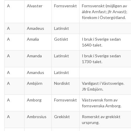
A
Alvaster
Fornsvenskt
Fornsvenskt (möjligen av
äldre Arnfast; jfr Arvast);
förekom i Östergötland.
A
Amadeus
Latinskt
A
Amalia
Gotiskt
I bruk i Sverige sedan
1640-talet.
A
Amanda
Latinskt
I bruk i Sverige sedan
1730-talet.
A
Amandus
Latinskt
A
Ambjörn
Nordiskt
Vanligast i Västsverige.
Jfr Embjörn.
A
Amborg
Fornsvenskt
Västsvensk form av
fornsvenska Arnborg.
A
Ambrosius
Grekiskt
Romerskt av grekiskt
ursprung.