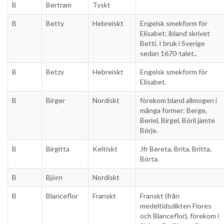
B
Bertram
Tyskt
B
Betty
Hebreiskt
Engelsk smekform för
Elisabet; ibland skrivet
Betti. I bruk i Sverige
sedan 1670-talet..
B
Betzy
Hebreiskt
Engelsk smekform för
Elisabet.
B
Birger
Nordiskt
förekom bland allmogen i
många former: Berge,
Beriel, Birgel, Böril jämte
Börje.
B
Birgitta
Keltiskt
Jfr Bereta, Brita, Britta,
Börta.
B
Björn
Nordiskt
B
Blanceflor
Franskt
Franskt (från
medeltidsdikten Flores
och Blanceflor), förekom i