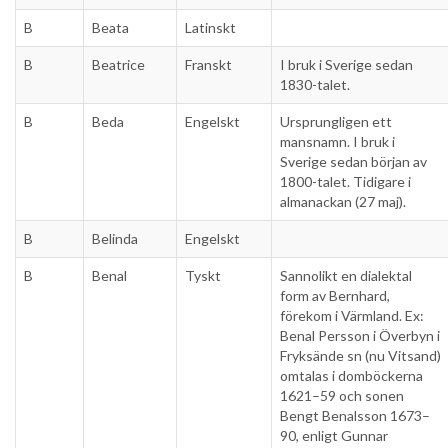
B
Beata
Latinskt
B
Beatrice
Franskt
I bruk i Sverige sedan
1830-talet.
B
Beda
Engelskt
Ursprungligen ett
mansnamn. I bruk i
Sverige sedan början av
1800-talet. Tidigare i
almanackan (27 maj).
B
Belinda
Engelskt
B
Benal
Tyskt
Sannolikt en dialektal
form av Bernhard,
förekom i Värmland. Ex:
Benal Persson i Överbyn i
Fryksände sn (nu Vitsand)
omtalas i domböckerna
1621–59 och sonen
Bengt Benalsson 1673–
90, enligt Gunnar