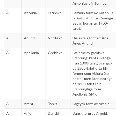
Antonius. Jfr Tönnes.
A
Antonia
Latinskt
Feminin form av Antonius
(= Anton). I bruk i Sverige
sedan början av 1700-
talet.
A
Anund
Nordiskt
Dialektala former: Åne,
Åner, Ånund.
A
Apollonia
Grekiskt
Latinskt av grekiskt
ursprung; känt i Sverige
från 1300-talet, övergick
på 1500-talet ofta till
former som Abluna (se
detta), men återupptogs
på 1800-talet i sin
ursprungliga form
Apollonia. SMP.
A
Arent
Tyskt
Lågtysk form av Arnold.
A
Arild
Danskt
Dansk form av Arnold,