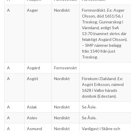
A
Asger
Nordiskt
Fornnordiskt. Ex: Asger
Olsson, död 1651/56, i
Treskog, Gunnarskog i
Värmland, enligt SvA
13:70 (namnet skrivs där
felaktigt Asgärd Olsson).
– SMP nämner belägg
från 1540 från just
Treskog.
A
Asgärd
Fornsvenskt
A
Asgöt
Nordiskt
Förekom i Dalsland. Ex:
Asgöt Eriksson, nämnd
1628 i Valbo härads
dombok (Edestam).
A
Aslak
Nordiskt
Se Åsle.
A
Aslev
Nordiskt
Se Åsle.
A
Asmund
Nordiskt
Vanligast i Skåne och