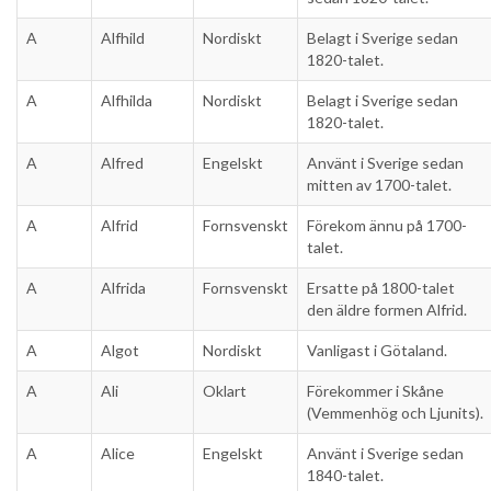
A
Alfhild
Nordiskt
Belagt i Sverige sedan
1820-talet.
A
Alfhilda
Nordiskt
Belagt i Sverige sedan
1820-talet.
A
Alfred
Engelskt
Använt i Sverige sedan
mitten av 1700-talet.
A
Alfrid
Fornsvenskt
Förekom ännu på 1700-
talet.
A
Alfrida
Fornsvenskt
Ersatte på 1800-talet
den äldre formen Alfrid.
A
Algot
Nordiskt
Vanligast i Götaland.
A
Ali
Oklart
Förekommer i Skåne
(Vemmenhög och Ljunits).
A
Alice
Engelskt
Använt i Sverige sedan
1840-talet.