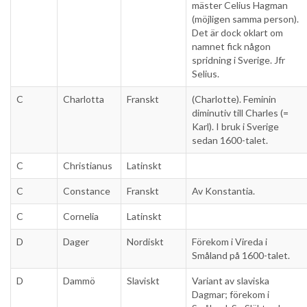
mäster Celius Hagman
(möjligen samma person).
Det är dock oklart om
namnet fick någon
spridning i Sverige. Jfr
Selius.
C
Charlotta
Franskt
(Charlotte). Feminin
diminutiv till Charles (=
Karl). I bruk i Sverige
sedan 1600-talet.
C
Christianus
Latinskt
C
Constance
Franskt
Av Konstantia.
C
Cornelia
Latinskt
D
Dager
Nordiskt
Förekom i Vireda i
Småland på 1600-talet.
D
Dammö
Slaviskt
Variant av slaviska
Dagmar; förekom i