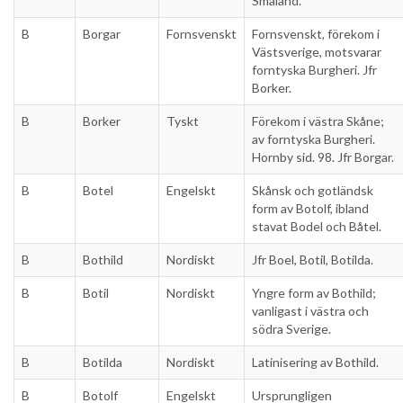
Småland.
B
Borgar
Fornsvenskt
Fornsvenskt, förekom i
Västsverige, motsvarar
forntyska Burgheri. Jfr
Borker.
B
Borker
Tyskt
Förekom i västra Skåne;
av forntyska Burgheri.
Hornby sid. 98. Jfr Borgar.
B
Botel
Engelskt
Skånsk och gotländsk
form av Botolf, ibland
stavat Bodel och Båtel.
B
Bothild
Nordiskt
Jfr Boel, Botil, Botilda.
B
Botil
Nordiskt
Yngre form av Bothild;
vanligast i västra och
södra Sverige.
B
Botilda
Nordiskt
Latinisering av Bothild.
B
Botolf
Engelskt
Ursprungligen