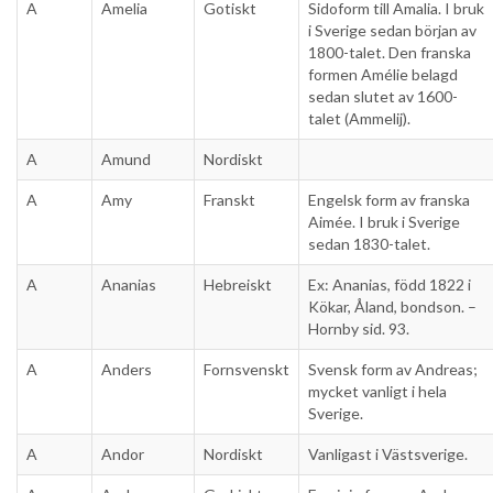
A
Amelia
Gotiskt
Sidoform till Amalia. I bruk
i Sverige sedan början av
1800-talet. Den franska
formen Amélie belagd
sedan slutet av 1600-
talet (Ammelij).
A
Amund
Nordiskt
A
Amy
Franskt
Engelsk form av franska
Aimée. I bruk i Sverige
sedan 1830-talet.
A
Ananias
Hebreiskt
Ex: Ananias, född 1822 i
Kökar, Åland, bondson. –
Hornby sid. 93.
A
Anders
Fornsvenskt
Svensk form av Andreas;
mycket vanligt i hela
Sverige.
A
Andor
Nordiskt
Vanligast i Västsverige.