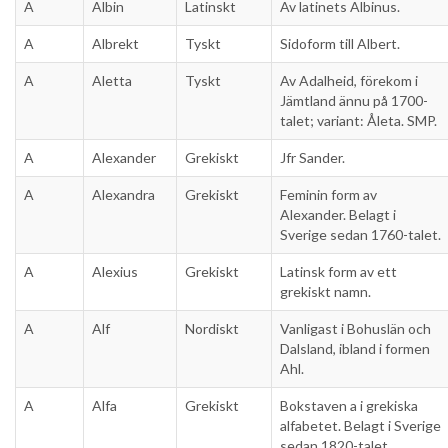
A
Albin
Latinskt
Av latinets Albinus.
A
Albrekt
Tyskt
Sidoform till Albert.
A
Aletta
Tyskt
Av Adalheid, förekom i
Jämtland ännu på 1700-
talet; variant: Åleta. SMP.
A
Alexander
Grekiskt
Jfr Sander.
A
Alexandra
Grekiskt
Feminin form av
Alexander. Belagt i
Sverige sedan 1760-talet.
A
Alexius
Grekiskt
Latinsk form av ett
grekiskt namn.
A
Alf
Nordiskt
Vanligast i Bohuslän och
Dalsland, ibland i formen
Ahl.
A
Alfa
Grekiskt
Bokstaven a i grekiska
alfabetet. Belagt i Sverige
sedan 1820-talet.