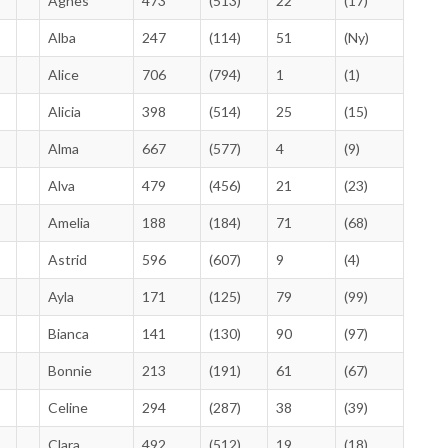
Agnes
473
(513)
22
(17)
Alba
247
(114)
51
(Ny)
Alice
706
(794)
1
(1)
Alicia
398
(514)
25
(15)
Alma
667
(577)
4
(9)
Alva
479
(456)
21
(23)
Amelia
188
(184)
71
(68)
Astrid
596
(607)
9
(4)
Ayla
171
(125)
79
(99)
Bianca
141
(130)
90
(97)
Bonnie
213
(191)
61
(67)
Celine
294
(287)
38
(39)
Clara
492
(512)
19
(18)