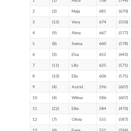
1
(1)
Alice
706
(794)
2
(2)
Maja
681
(670)
3
(13)
Vera
674
(550)
4
(9)
Alma
667
(577)
5
(8)
Selma
660
(578)
6
(3)
Elsa
652
(643)
7
(11)
Lilly
625
(571)
8
(10)
Ella
606
(575)
9
(4)
Astrid
596
(607)
10
(4)
Wilma
586
(607)
11
(22)
Ellie
584
(470)
12
(7)
Olivia
555
(587)
13
(6)
Freja
551
(596)