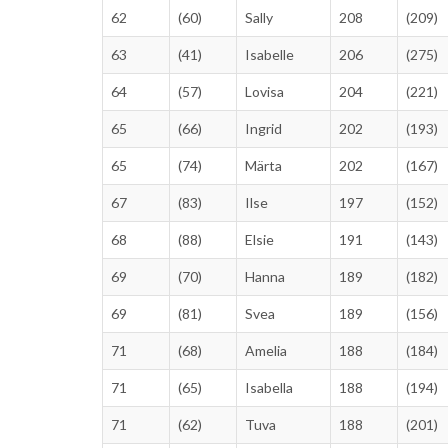
62
(60)
Sally
208
(209)
63
(41)
Isabelle
206
(275)
64
(57)
Lovisa
204
(221)
65
(66)
Ingrid
202
(193)
65
(74)
Märta
202
(167)
67
(83)
Ilse
197
(152)
68
(88)
Elsie
191
(143)
69
(70)
Hanna
189
(182)
69
(81)
Svea
189
(156)
71
(68)
Amelia
188
(184)
71
(65)
Isabella
188
(194)
71
(62)
Tuva
188
(201)