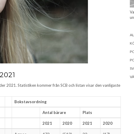
Va
un
A
K
P
P
SV
2021
VÄ
der 2021. Statistiken kommer från SCB och listan visar den vanligaste
Bokstavsordning
Antal bärare
Plats
2021
2020
2021
2020